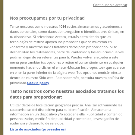
Kotsovolos
Continuar sin aceptar
Kotsovolos προσφορές
Nos preocupamos por tu privacidad
Tanto nosotros como nuestros
1014
socios almacenamos y accedemos a
Λήγει στις 23/8
datos personales, como datos de navegación o identificadores únicos, en
Λήγει αύριο
tu dispositivo. Si seleccionas Acepto, estarás permitiendo que las
tecnologías de rastreo apoyen los propósitos que se muestran en
«nosotros y nuestros socios tratamos datos para proporcionar». Si se
deshabilitan los rastreadores, parte del contenido y los anuncios que ves
ΠΡΙΤΣΟΥΛΗΣ
podrían dejar de ser relevantes para ti. Puedes volver a acceder a este
menú para cambiar tus opciones o retirar el consentimiento en cualquier
momento haciendo clic en el enlace «Mostrar los propósitos» que aparece
Μεγάλη ποικιλία προσφορών
en el en la parte inferior de la página web. Tus opciones tendrán efecto
dentro de nuestro Sitio web. Para saber más, consulta nuestra política de
Λήγει αύριο
privacidad.
Cookie policy
Tanto nosotros como nuestros asociados tratamos los
datos para proporcionar:
Utilizar datos de localización geográfica precisa. Analizar activamente las
ΠΡΙΤΣΟΥΛΗΣ
características del dispositivo para su identificación. Almacenar la
información en un dispositivo y/o acceder a ella. Publicidad y contenido
ΠΡΙΤΣΟΥΛΗΣ προσφορές
personalizados, medición de publicidad y contenido, investigación de
audiencia y desarrollo de servicios.
Lista de asociados (proveedores)
Λήγει στις 18/8