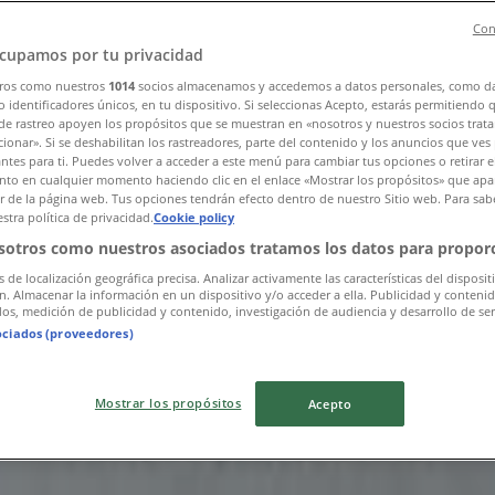
Con
cupamos por tu privacidad
ros como nuestros
1014
socios almacenamos y accedemos a datos personales, como d
 identificadores únicos, en tu dispositivo. Si seleccionas Acepto, estarás permitiendo 
de rastreo apoyen los propósitos que se muestran en «nosotros y nuestros socios trat
ionar». Si se deshabilitan los rastreadores, parte del contenido y los anuncios que ves
antes para ti. Puedes volver a acceder a este menú para cambiar tus opciones o retirar e
to en cualquier momento haciendo clic en el enlace «Mostrar los propósitos» que apar
or de la página web. Tus opciones tendrán efecto dentro de nuestro Sitio web. Para sab
stra política de privacidad.
Cookie policy
sotros como nuestros asociados tratamos los datos para proporc
s de localización geográfica precisa. Analizar activamente las características del disposit
ón. Almacenar la información en un dispositivo y/o acceder a ella. Publicidad y conteni
os, medición de publicidad y contenido, investigación de audiencia y desarrollo de ser
ociados (proveedores)
Mostrar los propósitos
Acepto