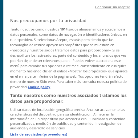
Εκπτώσεις και προωθητικές ενέργειες
Continuar sin aceptar
Nos preocupamos por tu privacidad
Λήγει στις 21/8
Νέος
Tanto nosotros como nuestros
1014
socios almacenamos y accedemos a
datos personales, como datos de navegación o identificadores únicos, en
tu dispositivo. Si seleccionas Acepto, estarás permitiendo que las
tecnologías de rastreo apoyen los propósitos que se muestran en
«nosotros y nuestros socios tratamos datos para proporcionar». Si se
Market In
deshabilitan los rastreadores, parte del contenido y los anuncios que ves
podrían dejar de ser relevantes para ti. Puedes volver a acceder a este
Market In προσφορές
menú para cambiar tus opciones o retirar el consentimiento en cualquier
momento haciendo clic en el enlace «Mostrar los propósitos» que aparece
en el en la parte inferior de la página web. Tus opciones tendrán efecto
Λήγει στις 1/9
dentro de nuestro Sitio web. Para saber más, consulta nuestra política de
Νέος
privacidad.
Cookie policy
Tanto nosotros como nuestros asociados tratamos los
datos para proporcionar:
My Market
Utilizar datos de localización geográfica precisa. Analizar activamente las
características del dispositivo para su identificación. Almacenar la
información en un dispositivo y/o acceder a ella. Publicidad y contenido
My Market προσφορές
personalizados, medición de publicidad y contenido, investigación de
audiencia y desarrollo de servicios.
Lista de asociados (proveedores)
Λήγει στις 18/8