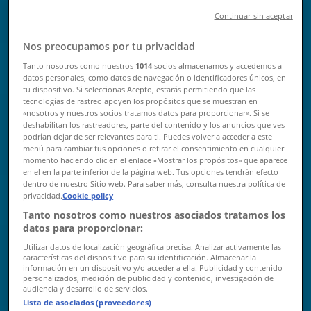
Εκπτώσεις και προωθητικές ενέργειες
Continuar sin aceptar
Nos preocupamos por tu privacidad
Λήγει στις 21/8
Νέος
Tanto nosotros como nuestros
1014
socios almacenamos y accedemos a
datos personales, como datos de navegación o identificadores únicos, en
tu dispositivo. Si seleccionas Acepto, estarás permitiendo que las
tecnologías de rastreo apoyen los propósitos que se muestran en
«nosotros y nuestros socios tratamos datos para proporcionar». Si se
Market In
deshabilitan los rastreadores, parte del contenido y los anuncios que ves
podrían dejar de ser relevantes para ti. Puedes volver a acceder a este
Market In προσφορές
menú para cambiar tus opciones o retirar el consentimiento en cualquier
momento haciendo clic en el enlace «Mostrar los propósitos» que aparece
en el en la parte inferior de la página web. Tus opciones tendrán efecto
Λήγει στις 1/9
dentro de nuestro Sitio web. Para saber más, consulta nuestra política de
Νέος
privacidad.
Cookie policy
Tanto nosotros como nuestros asociados tratamos los
datos para proporcionar:
My Market
Utilizar datos de localización geográfica precisa. Analizar activamente las
características del dispositivo para su identificación. Almacenar la
información en un dispositivo y/o acceder a ella. Publicidad y contenido
My Market προσφορές
personalizados, medición de publicidad y contenido, investigación de
audiencia y desarrollo de servicios.
Lista de asociados (proveedores)
Λήγει στις 18/8