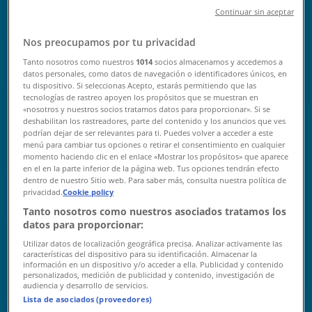
Continuar sin aceptar
Εκπτώσεις και προωθητικές ενέργειες
Nos preocupamos por tu privacidad
Λήγει στις 21/8
Tanto nosotros como nuestros
1014
socios almacenamos y accedemos a
datos personales, como datos de navegación o identificadores únicos, en
tu dispositivo. Si seleccionas Acepto, estarás permitiendo que las
tecnologías de rastreo apoyen los propósitos que se muestran en
Market In
«nosotros y nuestros socios tratamos datos para proporcionar». Si se
deshabilitan los rastreadores, parte del contenido y los anuncios que ves
Market In προσφορές
podrían dejar de ser relevantes para ti. Puedes volver a acceder a este
menú para cambiar tus opciones o retirar el consentimiento en cualquier
momento haciendo clic en el enlace «Mostrar los propósitos» que aparece
Λήγει στις 1/9
en el en la parte inferior de la página web. Tus opciones tendrán efecto
dentro de nuestro Sitio web. Para saber más, consulta nuestra política de
privacidad.
Cookie policy
Tanto nosotros como nuestros asociados tratamos los
My Market
datos para proporcionar:
My Market προσφορές
Utilizar datos de localización geográfica precisa. Analizar activamente las
características del dispositivo para su identificación. Almacenar la
información en un dispositivo y/o acceder a ella. Publicidad y contenido
Λήγει στις 18/8
personalizados, medición de publicidad y contenido, investigación de
audiencia y desarrollo de servicios.
Νέος
Lista de asociados (proveedores)