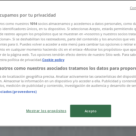
Con
cupamos por tu privacidad
ros como nuestros
1014
socios almacenamos y accedemos a datos personales, como d
 identificadores únicos, en tu dispositivo. Si seleccionas Acepto, estarás permitiendo 
de rastreo apoyen los propósitos que se muestran en «nosotros y nuestros socios trat
ionar». Si se deshabilitan los rastreadores, parte del contenido y los anuncios que ves
antes para ti. Puedes volver a acceder a este menú para cambiar tus opciones o retirar e
to en cualquier momento haciendo clic en el enlace «Mostrar los propósitos» que apar
or de la página web. Tus opciones tendrán efecto dentro de nuestro Sitio web. Para sab
stra política de privacidad.
Cookie policy
sotros como nuestros asociados tratamos los datos para proporc
s de localización geográfica precisa. Analizar activamente las características del disposit
ón. Almacenar la información en un dispositivo y/o acceder a ella. Publicidad y conteni
os, medición de publicidad y contenido, investigación de audiencia y desarrollo de ser
ociados (proveedores)
Mostrar los propósitos
Acepto