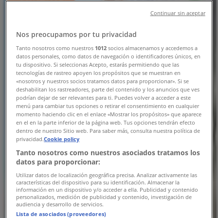
ΑΒ Βασιλόπουλος
Continuar sin aceptar
Εξοικονομήστε τώρα με τις προσφορές
Nos preocupamos por tu privacidad
μας
Tanto nosotros como nuestros
1012
socios almacenamos y accedemos a
Λήγει στις 26/8
datos personales, como datos de navegación o identificadores únicos, en
tu dispositivo. Si seleccionas Acepto, estarás permitiendo que las
Νέος
tecnologías de rastreo apoyen los propósitos que se muestran en
«nosotros y nuestros socios tratamos datos para proporcionar». Si se
deshabilitan los rastreadores, parte del contenido y los anuncios que ves
podrían dejar de ser relevantes para ti. Puedes volver a acceder a este
ΑΒ Βασιλόπουλος
menú para cambiar tus opciones o retirar el consentimiento en cualquier
momento haciendo clic en el enlace «Mostrar los propósitos» que aparece
en el en la parte inferior de la página web. Tus opciones tendrán efecto
ΑΒ Βασιλόπουλος προσφορές
dentro de nuestro Sitio web. Para saber más, consulta nuestra política de
privacidad.
Cookie policy
Λήγει στις 26/8
Tanto nosotros como nuestros asociados tratamos los
Νέος
datos para proporcionar:
Utilizar datos de localización geográfica precisa. Analizar activamente las
características del dispositivo para su identificación. Almacenar la
información en un dispositivo y/o acceder a ella. Publicidad y contenido
ΚΡΗΤΙΚΟΣ
personalizados, medición de publicidad y contenido, investigación de
audiencia y desarrollo de servicios.
Lista de asociados (proveedores)
ΚΡΗΤΙΚΟΣ προσφορές