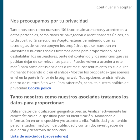
Εκπτώσεις και προωθητικές ενέργειες
Continuar sin aceptar
Nos preocupamos por tu privacidad
Λήγει στις 21/8
Νέος
Tanto nosotros como nuestros
1014
socios almacenamos y accedemos a
datos personales, como datos de navegación o identificadores únicos, en
tu dispositivo. Si seleccionas Acepto, estarás permitiendo que las
tecnologías de rastreo apoyen los propósitos que se muestran en
«nosotros y nuestros socios tratamos datos para proporcionar». Si se
Market In
deshabilitan los rastreadores, parte del contenido y los anuncios que ves
podrían dejar de ser relevantes para ti. Puedes volver a acceder a este
Market In προσφορές
menú para cambiar tus opciones o retirar el consentimiento en cualquier
momento haciendo clic en el enlace «Mostrar los propósitos» que aparece
en el en la parte inferior de la página web. Tus opciones tendrán efecto
Λήγει στις 1/9
dentro de nuestro Sitio web. Para saber más, consulta nuestra política de
Νέος
privacidad.
Cookie policy
Tanto nosotros como nuestros asociados tratamos los
datos para proporcionar:
My Market
Utilizar datos de localización geográfica precisa. Analizar activamente las
características del dispositivo para su identificación. Almacenar la
información en un dispositivo y/o acceder a ella. Publicidad y contenido
My Market προσφορές
personalizados, medición de publicidad y contenido, investigación de
audiencia y desarrollo de servicios.
Lista de asociados (proveedores)
Λήγει στις 18/8