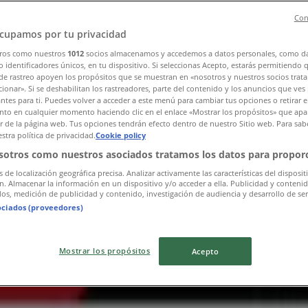
Con
cupamos por tu privacidad
ros como nuestros
1012
socios almacenamos y accedemos a datos personales, como d
 identificadores únicos, en tu dispositivo. Si seleccionas Acepto, estarás permitiendo 
de rastreo apoyen los propósitos que se muestran en «nosotros y nuestros socios trat
ionar». Si se deshabilitan los rastreadores, parte del contenido y los anuncios que ves
antes para ti. Puedes volver a acceder a este menú para cambiar tus opciones o retirar e
to en cualquier momento haciendo clic en el enlace «Mostrar los propósitos» que apar
or de la página web. Tus opciones tendrán efecto dentro de nuestro Sitio web. Para sab
stra política de privacidad.
Cookie policy
sotros como nuestros asociados tratamos los datos para proporc
s de localización geográfica precisa. Analizar activamente las características del disposit
ón. Almacenar la información en un dispositivo y/o acceder a ella. Publicidad y conteni
os, medición de publicidad y contenido, investigación de audiencia y desarrollo de ser
ociados (proveedores)
Mostrar los propósitos
Acepto