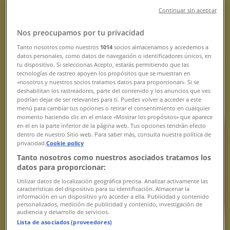
Kotsovolos
Continuar sin aceptar
Kotsovolos προσφορές
Nos preocupamos por tu privacidad
Λήγει στις 23/8
Tanto nosotros como nuestros
1014
socios almacenamos y accedemos a
datos personales, como datos de navegación o identificadores únicos, en
-2 ημέρες
tu dispositivo. Si seleccionas Acepto, estarás permitiendo que las
tecnologías de rastreo apoyen los propósitos que se muestran en
«nosotros y nuestros socios tratamos datos para proporcionar». Si se
deshabilitan los rastreadores, parte del contenido y los anuncios que ves
ΠΡΙΤΣΟΥΛΗΣ
podrían dejar de ser relevantes para ti. Puedes volver a acceder a este
menú para cambiar tus opciones o retirar el consentimiento en cualquier
momento haciendo clic en el enlace «Mostrar los propósitos» que aparece
Μεγάλη ποικιλία προσφορών
en el en la parte inferior de la página web. Tus opciones tendrán efecto
dentro de nuestro Sitio web. Para saber más, consulta nuestra política de
Λήγει στις 11/8
privacidad.
Cookie policy
Tanto nosotros como nuestros asociados tratamos los
datos para proporcionar:
ΠΡΙΤΣΟΥΛΗΣ
Utilizar datos de localización geográfica precisa. Analizar activamente las
características del dispositivo para su identificación. Almacenar la
información en un dispositivo y/o acceder a ella. Publicidad y contenido
ΠΡΙΤΣΟΥΛΗΣ προσφορές
personalizados, medición de publicidad y contenido, investigación de
audiencia y desarrollo de servicios.
Lista de asociados (proveedores)
Λήγει στις 18/8