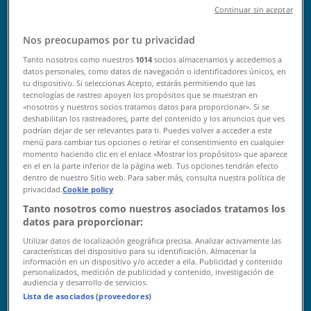
Continuar sin aceptar
Εκπτώσεις και προωθητικές ενέργειες
Nos preocupamos por tu privacidad
Λήγει στις 21/8
Tanto nosotros como nuestros
1014
socios almacenamos y accedemos a
datos personales, como datos de navegación o identificadores únicos, en
tu dispositivo. Si seleccionas Acepto, estarás permitiendo que las
tecnologías de rastreo apoyen los propósitos que se muestran en
Market In
«nosotros y nuestros socios tratamos datos para proporcionar». Si se
deshabilitan los rastreadores, parte del contenido y los anuncios que ves
Market In προσφορές
podrían dejar de ser relevantes para ti. Puedes volver a acceder a este
menú para cambiar tus opciones o retirar el consentimiento en cualquier
momento haciendo clic en el enlace «Mostrar los propósitos» que aparece
Λήγει στις 1/9
en el en la parte inferior de la página web. Tus opciones tendrán efecto
dentro de nuestro Sitio web. Para saber más, consulta nuestra política de
privacidad.
Cookie policy
Tanto nosotros como nuestros asociados tratamos los
My Market
datos para proporcionar:
Utilizar datos de localización geográfica precisa. Analizar activamente las
My Market προσφορές
características del dispositivo para su identificación. Almacenar la
información en un dispositivo y/o acceder a ella. Publicidad y contenido
personalizados, medición de publicidad y contenido, investigación de
Λήγει στις 18/8
audiencia y desarrollo de servicios.
Lista de asociados (proveedores)