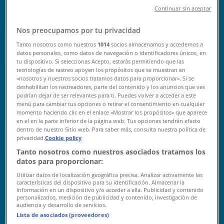
Continuar sin aceptar
Εκπτώσεις και προωθητικές ενέργειες
Nos preocupamos por tu privacidad
Λήγει στις 21/8
Tanto nosotros como nuestros
1014
socios almacenamos y accedemos a
datos personales, como datos de navegación o identificadores únicos, en
tu dispositivo. Si seleccionas Acepto, estarás permitiendo que las
tecnologías de rastreo apoyen los propósitos que se muestran en
Market In
«nosotros y nuestros socios tratamos datos para proporcionar». Si se
deshabilitan los rastreadores, parte del contenido y los anuncios que ves
Market In προσφορές
podrían dejar de ser relevantes para ti. Puedes volver a acceder a este
menú para cambiar tus opciones o retirar el consentimiento en cualquier
momento haciendo clic en el enlace «Mostrar los propósitos» que aparece
Λήγει στις 1/9
en el en la parte inferior de la página web. Tus opciones tendrán efecto
dentro de nuestro Sitio web. Para saber más, consulta nuestra política de
privacidad.
Cookie policy
Tanto nosotros como nuestros asociados tratamos los
My Market
datos para proporcionar:
My Market προσφορές
Utilizar datos de localización geográfica precisa. Analizar activamente las
características del dispositivo para su identificación. Almacenar la
información en un dispositivo y/o acceder a ella. Publicidad y contenido
Λήγει στις 18/8
personalizados, medición de publicidad y contenido, investigación de
audiencia y desarrollo de servicios.
Νέος
Lista de asociados (proveedores)